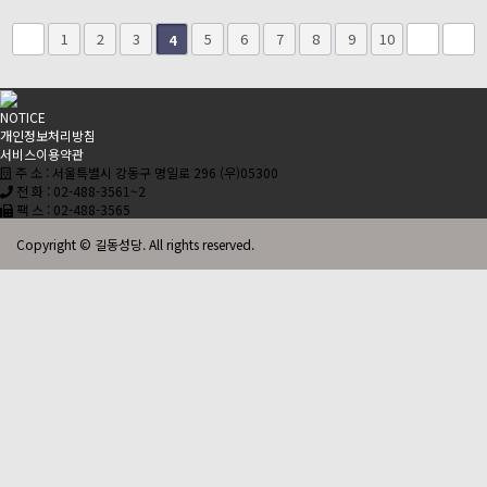
1
2
3
5
6
7
8
9
10
4
NOTICE
개인정보처리방침
서비스이용약관
주 소 : 서울특별시 강동구 명일로 296 (우)05300
전 화 : 02-488-3561~2
팩 스 : 02-488-3565
Copyright © 길동성당. All rights reserved.