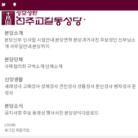
본당소개
본당신부 인사말
시설안내
본당연혁
본당과거사진
주보성인
신부님소
개
사무실안내
본당위치
본당단체
사목협의회
구역소개
단체소개
신앙생활
세례성사
고해성사
성체성사
견진성사
성품성사
혼인성사
병자성사
준
성사
본당소식
공지사항
주보
동영상
행사사진
본당양식다운로드
LOGIN
로그인
회원가입