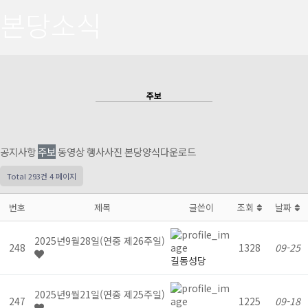
본당소식
주보
공지사항
주보
동영상
행사사진
본당양식다운로드
Total 293건
4 페이지
번호
제목
글쓴이
조회
날짜
2025년9월28일(연중 제26주일)
248
1328
09-25
길동성당
2025년9월21일(연중 제25주일)
247
1225
09-18