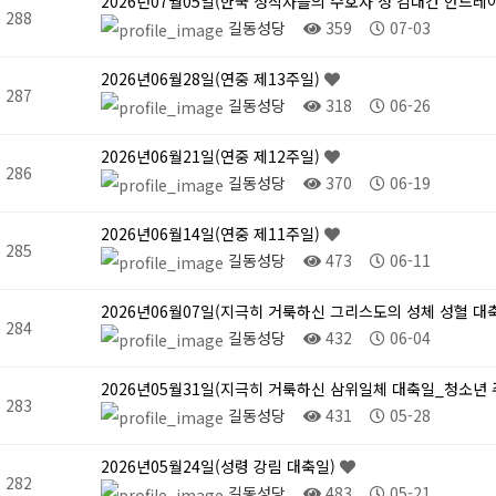
2026년07월05일(한국 성직자들의 수호자 성 김대건 안드레
288
길동성당
359
07-03
2026년06월28일(연중 제13주일)
287
길동성당
318
06-26
2026년06월21일(연중 제12주일)
286
길동성당
370
06-19
2026년06월14일(연중 제11주일)
285
길동성당
473
06-11
2026년06월07일(지극히 거룩하신 그리스도의 성체 성혈 대
284
길동성당
432
06-04
2026년05월31일(지극히 거룩하신 삼위일체 대축일_청소년 
283
길동성당
431
05-28
2026년05월24일(성령 강림 대축일)
282
길동성당
483
05-21