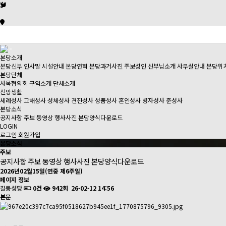
본당소개
본당신부 인사말
시설안내
본당연혁
본당과거사진
주보성인
신부님소개
사무실안내
본당위
본당단체
사목협의회
구역소개
단체소개
신앙생활
세례성사
고해성사
성체성사
견진성사
성품성사
혼인성사
병자성사
준성사
본당소식
공지사항
주보
동영상
행사사진
본당양식다운로드
LOGIN
로그인
회원가입
본당소식
주보
공지사항
주보
동영상
행사사진
본당양식다운로드
2026년02월15일(연중 제6주일)
페이지 정보
길동성당
0건
942회
26-02-12 14:56
본문