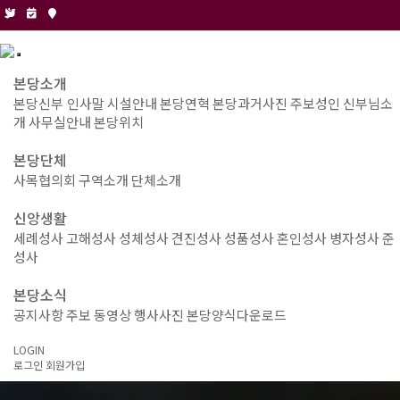
본당소개
본당신부 인사말
시설안내
본당연혁
본당과거사진
주보성인
신부님소
개
사무실안내
본당위치
본당단체
사목협의회
구역소개
단체소개
신앙생활
세례성사
고해성사
성체성사
견진성사
성품성사
혼인성사
병자성사
준
성사
본당소식
공지사항
주보
동영상
행사사진
본당양식다운로드
LOGIN
로그인
회원가입