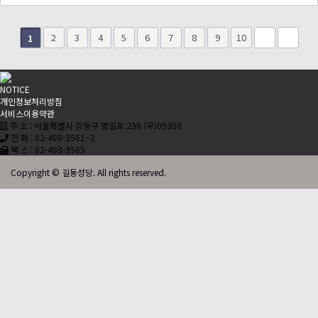
2
3
4
5
6
7
8
9
10
1
NOTICE
개인정보처리방침
서비스이용약관
주 소 : 서울특별시 강동구 명일로 296 (우)05300
전 화 : 02-488-3561~2
팩 스 : 02-488-3565
Copyright © 길동성당. All rights reserved.