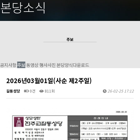
본당소식
주보
공지사항
주보
동영상
행사사진
본당양식다운로드
2026년03월01일(사순 제2주일)
길동성당
0건
811회
26-02-25 17:12