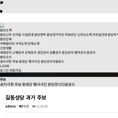
본당소개
본당신부 인사말
시설안내
본당연혁
본당과거사진
주보성인
신부님소개
사무실안내
본당위
본당단체
사목협의회
구역소개
단체소개
신앙생활
세례성사
고해성사
성체성사
견진성사
성품성사
혼인성사
병자성사
준성사
본당소식
공지사항
주보
동영상
행사사진
본당양식다운로드
LOGIN
로그인
회원가입
본당소식
주보
공지사항
주보
동영상
행사사진
본당양식다운로드
길동성당 과거 주보
admin
0건
6,162회